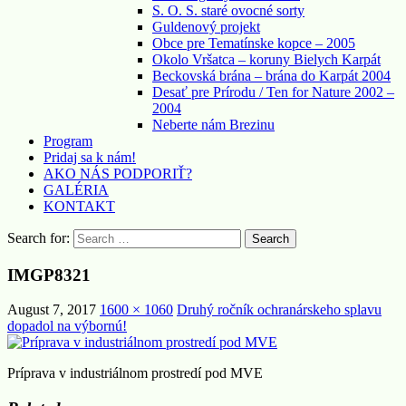
S. O. S. staré ovocné sorty
Guldenový projekt
Obce pre Tematínske kopce – 2005
Okolo Vršatca – koruny Bielych Karpát
Beckovská brána – brána do Karpát 2004
Desať pre Prírodu / Ten for Nature 2002 –
2004
Neberte nám Brezinu
Program
Pridaj sa k nám!
AKO NÁS PODPORIŤ?
GALÉRIA
KONTAKT
Search for:
IMGP8321
August 7, 2017
1600 × 1060
Druhý ročník ochranárskeho splavu
dopadol na výbornú!
Príprava v industriálnom prostredí pod MVE