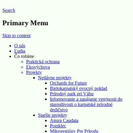
Search
Pre prírodu o. z.
Primary Menu
Skip to content
O nás
Ľudia
Čo robíme
Praktická ochrana
Ekovýchova
Projekty
Nedávne projekty
Orchards for Future
Bielokarpatský ovocný poklad
Prírodný park pri Váhu
Informovanie a zapájanie verejnosti do
starostlivosti o karpatské prírodné
dedičstvo
Staršie projekty
Anura Caudata
Poniklec
Mikroregióny Pre Prírodu