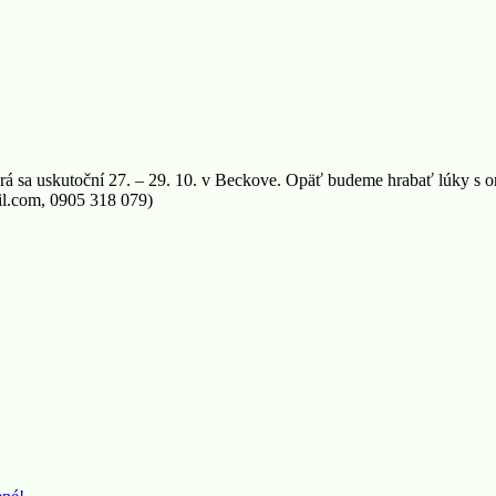
á sa uskutoční 27. – 29. 10. v Beckove. Opäť budeme hrabať lúky s o
il.com, 0905 318 079)