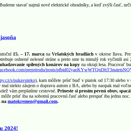
. Budeme stavať najmä nové elektrické ohradníky, a keď zvýši časť, u
 jasoňa
kutoční
15. – 17. marca
na
Vršatských bradlách
v okrese Ilava. Pr
potrebuje oslnené nelesné stráne a preto sme tu minulý rok vyčistili 
uhadzovanie spílených konárov na kopy
na okraji lesa. Pracovať bu
facebook.com/
preprirodu/posts/
pfbid02yaeKYwWTQnDhT3nutetsNQ
py.cz/s/
pukavuteko
), kam môžete prísť buď v piatok od 17:30 alebo v
 mal niekto záujem o dopravu autom z BA, alebo by naopak mal voľné 
ktiež vám preplatíme cestovné.
Prineste si prosím pevnú obuv, spac
 môže prísť iba na sobotnú pracovnú časť alebo prespať iba jednu noc.
m na
matokremen@gmail.com
.
u 2024!