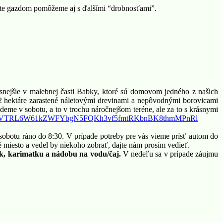
rčite gazdom pomôžeme aj s ďalšími “drobnosťami”.
esnejšie v malebnej časti Babky, ktoré sú domovom jedného z našich
asi 2 hektáre zarastené náletovými drevinami a nepôvodnými borovicami
deme v sobotu, a to v trochu náročnejšom teréne, ale za to s krásnymi
V
TRL6W61kZWFYbgN5FQKh3vf5fmtRKb
nBK8thmMPnRl
 sobotu ráno do 8:30. V prípade potreby pre vás vieme prísť autom do
miesto a vedel by niekoho zobrať, dajte nám prosím vedieť.
ák, karimatku a nádobu na vodu/čaj.
V nedeľu sa v prípade záujmu