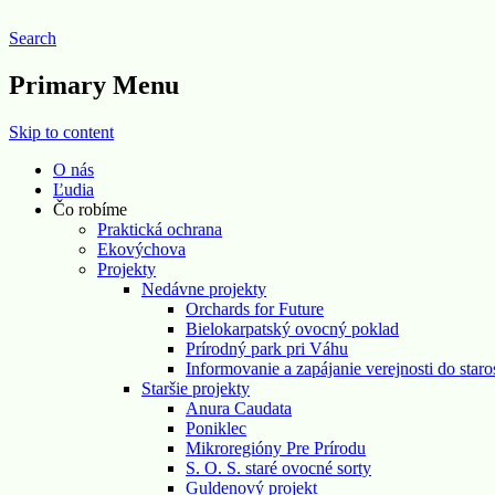
Search
Pre prírodu o. z.
Primary Menu
Skip to content
O nás
Ľudia
Čo robíme
Praktická ochrana
Ekovýchova
Projekty
Nedávne projekty
Orchards for Future
Bielokarpatský ovocný poklad
Prírodný park pri Váhu
Informovanie a zapájanie verejnosti do staro
Staršie projekty
Anura Caudata
Poniklec
Mikroregióny Pre Prírodu
S. O. S. staré ovocné sorty
Guldenový projekt