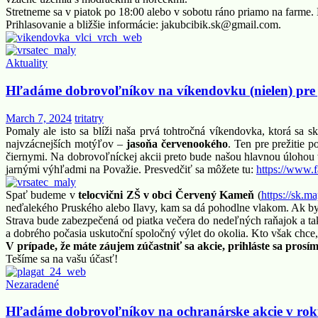
Stretneme sa v piatok po 18:00 alebo v sobotu ráno priamo na farme
Prihlasovanie a bližšie informácie: jakubcibik.sk@gmail.com.
Aktuality
Hľadáme dobrovoľníkov na víkendovku (nielen) pre
March 7, 2024
tritatry
Pomaly ale isto sa blíži naša prvá tohtročná víkendovka, ktorá sa s
najvzácnejších motýľov –
jasoňa červenookého
. Ten pre prežitie 
čiernymi. Na dobrovoľníckej akcii preto bude našou hlavnou úlohou
jarnými výhľadmi na Považie. Presvedčiť sa môžete tu:
https://www.
Spať budeme v
telocvični ZŠ v obci Červený Kameň
(
https://sk.ma
neďalekého Pruského alebo Ilavy, kam sa dá pohodlne vlakom. Ak by
Strava bude zabezpečená od piatka večera do nedeľných raňajok a ta
a dobrého počasia uskutoční spoločný výlet do okolia. Kto však chce,
V prípade, že máte záujem zúčastniť sa akcie, prihláste sa prosí
Tešíme sa na vašu účasť!
Nezaradené
Hľadáme dobrovoľníkov na ochranárske akcie v rok