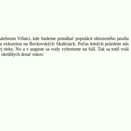
 malebnom Vršatci, kde budeme pomáhať populácii ohrozeného jasoňa
 exkurziou na Beckovských Skaliciach. Počas letných prázdnin nás
j rieky. No a v auguste sa vody vyberieme na Súš. Tak sa totiž volá
 okrúhlych desať rokov.