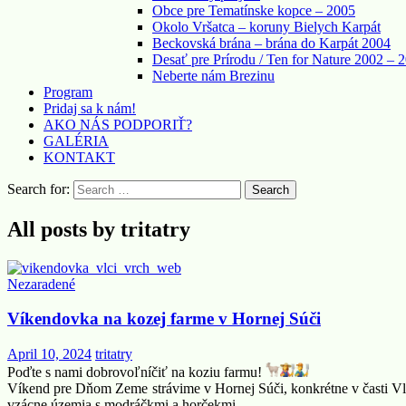
Obce pre Tematínske kopce – 2005
Okolo Vršatca – koruny Bielych Karpát
Beckovská brána – brána do Karpát 2004
Desať pre Prírodu / Ten for Nature 2002 – 
Neberte nám Brezinu
Program
Pridaj sa k nám!
AKO NÁS PODPORIŤ?
GALÉRIA
KONTAKT
Search for:
All posts by tritatry
Nezaradené
Víkendovka na kozej farme v Hornej Súči
April 10, 2024
tritatry
Poďte s nami dobrovoľníčiť na koziu farmu!
Víkend pre Dňom Zeme strávime v Hornej Súči, konkrétne v časti Vlč
vzácne územia s modráčkmi a horčekmi.