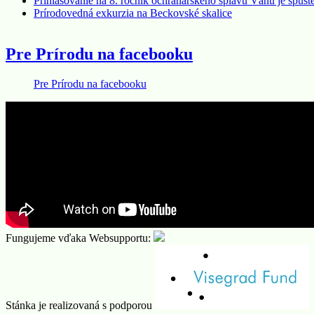
Prihlasovanie na 8. ročník ochranárskeho splavu Váhu je spust
Prírodovedná exkurzia na Beckovské skalice
Pre Prírodu na facebooku
Pre Prírodu na facebooku
Fungujeme vďaka Websupportu:
Stánka je realizovaná s podporou