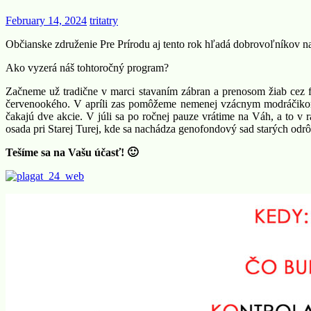
February 14, 2024
tritatry
Občianske združenie Pre Prírodu aj tento rok hľadá dobrovoľníkov n
Ako vyzerá náš tohtoročný program?
Začneme už tradične v marci stavaním zábran a prenosom žiab cez 
červenookého. V apríli zas pomôžeme nemenej vzácnym modráčikom 
čakajú dve akcie. V júli sa po ročnej pauze vrátime na Váh, a to v
osada pri Starej Turej, kde sa nachádza genofondový sad starých od
Tešíme sa na Vašu účasť! 🙂