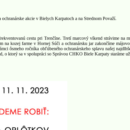
a ochranárske akcie v Bielych Karpatoch a na Strednom Považí.
frekventovanú cestu pri Trenčíne. Tretí marcový víkend strávime na
na kozej farme v Hornej Súči a ochranársku jar zakončíme májovou
 rámci ôsmeho ročníka obľúbeného ochranárskeho splavu našej najdlhše
rôd, o ktorý sa v spolupráci so Správou CHKO Biele Karpaty staráme už