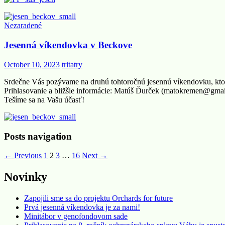
Nezaradené
Jesenná víkendovka v Beckove
October 10, 2023
tritatry
Srdečne Vás pozývame na druhú tohtoročnú jesennú víkendovku, ktor
Prihlasovanie a bližšie informácie: Matúš Ďurček (matokremen@gma
Tešíme sa na Vašu účasť!
Posts navigation
← Previous
1
2
3
…
16
Next →
Novinky
Zapojili sme sa do projektu Orchards for future
Prvá jesenná víkendovka je za nami!
Minitábor v genofondovom sade