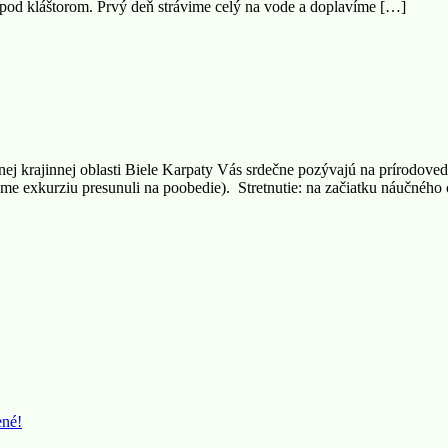
 pod kláštorom. Prvý deň strávime celý na vode a doplavíme […]
j krajinnej oblasti Biele Karpaty Vás srdečne pozývajú na prírodov
sme exkurziu presunuli na poobedie). Stretnutie: na začiatku náučnéh
ené!