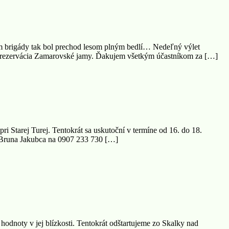
 brigády tak bol prechod lesom plným bedlí… Nedeľný výlet
odná rezervácia Zamarovské jamy. Ďakujem všetkým účastníkom za […]
 Starej Turej. Tentokrát sa uskutoční v termíne od 16. do 18.
 u Bruna Jakubca na 0907 233 730 […]
 hodnoty v jej blízkosti. Tentokrát odštartujeme zo Skalky nad