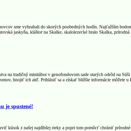
hovcov sme vyhrabali do skorých poobedných hodín. Najťažším bodom
patovská jaskyňa, kláštor na Skalke, skalolezecké bralo Skalka, prír
va na tradičný minitábor v genofondovom sade starých odrôd na Súši pri
mov, hnojiť ich atď. Prihlásiť sa a získať bližšie informácie môžete
u je spustené!
aviť kúsok z našej najdlhšej rieky a popri tom pomôcť chrániť prírodné