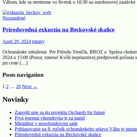
Váhom, kde sa stretneme vo štvrtok o 10:30 na autobusovej zastávke
Nezaradené
Prírodovedná exkurzia na Beckovské skalice
April 29, 2024
tritatry
Ochranárske združenia Pre Prírodu Trenčín, BROZ a Správa chránene
2024 o 15:00 (Pozor, zmena! Kvôli nepriaznivej predpovedi počasia 
pri ceste […]
Posts navigation
1
2
…
20
Next →
Novinky
Zapojili sme sa do projektu Orchards for future
Prvá jesenná víkendovka je za nami!
Minitábor v genofondovom sade
Prihlasovanie na 8. ročník ochranárskeho splavu Váhu je spust
Prírodovedná exkurzia na Beckovské skalice