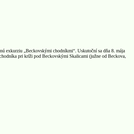
ednú exkurziu „Beckovskými chodníkmi“. Uskutoční sa dňa 8. mája
o chodníka pri kríži pod Beckovskými Skalicami (južne od Beckova,