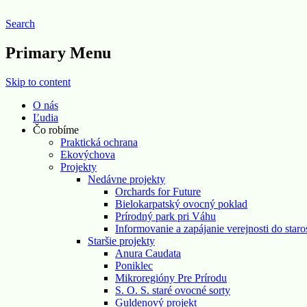
Search
Pre prírodu o. z.
Primary Menu
Skip to content
O nás
Ľudia
Čo robíme
Praktická ochrana
Ekovýchova
Projekty
Nedávne projekty
Orchards for Future
Bielokarpatský ovocný poklad
Prírodný park pri Váhu
Informovanie a zapájanie verejnosti do staro
Staršie projekty
Anura Caudata
Poniklec
Mikroregióny Pre Prírodu
S. O. S. staré ovocné sorty
Guldenový projekt