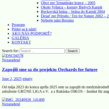
Obce pre Tematínske kopce – 2005
Okolo Vršatca – koruny Bielych Karpát
Beckovská brána – brána do Karpát 2004
Desať pre Prírodu / Ten for Nature 2002 – 
Neberte nám Brezinu
Program
Pridaj sa k nám!
AKO NÁS PODPORIŤ?
GALÉRIA
KONTAKT
Search for:
Nezaradené
Zapojili sme sa do projektu Orchards for future
June 2, 2025
tritatry
Od mája 2023 do konca apríla 2025 sme sa zapojili do medzinárodn
združenie GRÜNE LIGA e.V. a z Rakúska OIKOS – Institut für angewan
Nezaradené