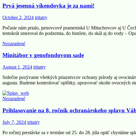
Prvá jesenná víkendovka je za nami!
October 2, 2024
tritatry
Počasie nám prialo, penovcové prameniská U Mituchovcov aj U Čec
tentokrát smeroval do podzemia, do histórie, do skál aj do vody – O
Nezaradené
Minitábor v genofondovom sade
August 1, 2024
tritatry
Srdečne pozývame všetkých priaznivcov ochrany prírody aj ovocinárst
augusta. Budeme kontrolovať oplôtky, upravovať okolie ovocných stro
Nezaradené
Prihlasovanie na 8. ročník ochranárskeho splavu Váh
July 7, 2024
tritatry
Po ročnej prestávke sa v termíne od 25. do 28. júla opäť chystáme spl